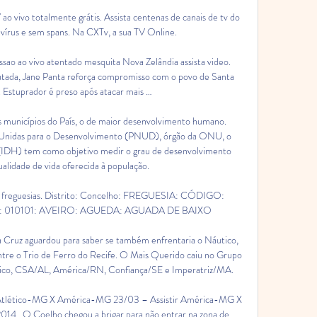
ao vivo totalmente grátis. Assista centenas de canais de tv do 
vírus e sem spans. Na CXTv, a sua TV Online.

sao ao vivo atentado mesquita Nova Zelândia assista video. 
ada, Jane Panta reforça compromisso com o povo de Santa 
 Estuprador é preso após atacar mais …

s municípios do País, o de maior desenvolvimento humano. 
 Unidas para o Desenvolvimento (PNUD), órgão da ONU, o 
IDH) tem como objetivo medir o grau de desenvolvimento 
alidade de vida oferecida à população.

as freguesias. Distrito: Concelho: FREGUESIA: CÓDIGO: 
010101: AVEIRO: AGUEDA: AGUADA DE BAIXO

 Cruz aguardou para saber se também enfrentaria o Náutico, 
ntre o Trio de Ferro do Recife. O Mais Querido caiu no Grupo 
utico, CSA/AL, América/RN, Confiança/SE e Imperatriz/MA.

Atlético-MG X América-MG 23/03 – Assistir América-MG X 
14.. O Coelho chegou a brigar para não entrar na zona de 