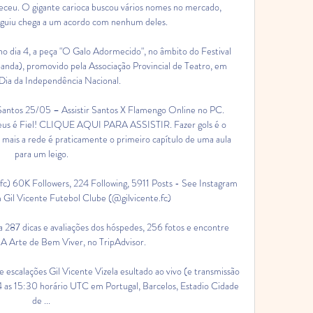
teceu. O gigante carioca buscou vários nomes no mercado, 
eguiu chega a um acordo com nenhum deles.

dia 4, a peça "O Galo Adormecido", no âmbito do Festival 
anda), promovido pela Associação Provincial de Teatro, em 
 Dia da Independência Nacional.

ntos 25/05 – Assistir Santos X Flamengo Online no PC. 
us é Fiel! CLIQUE AQUI PARA ASSISTIR. Fazer gols é o 
mais a rede é praticamente o primeiro capítulo de uma aula 
para um leigo.

fc) 60K Followers, 224 Following, 5911 Posts - See Instagram 
 Gil Vicente Futebol Clube (@gilvicente.fc)

287 dicas e avaliações dos hóspedes, 256 fotos e encontre 
A Arte de Bem Viver, no TripAdvisor.

e escalações Gil Vicente Vizela esultado ao vivo (e transmissão 
4 as 15:30 horário UTC em Portugal, Barcelos, Estadio Cidade 
de ...
