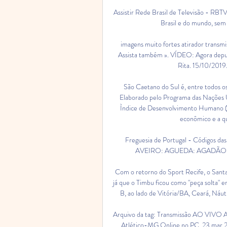
Assistir Rede Brasil de Televisão - RBTV 
Brasil e do mundo, sem 
imagens muito fortes atirador transmis
Assista também ». VÍDEO: Agora deput
Rita. 15/10/2019.
São Caetano do Sul é, entre todos o
Elaborado pelo Programa das Nações
Ìndice de Desenvolvimento Humano (
econômico e a qu
Freguesia de Portugal - Códigos d
AVEIRO: AGUEDA: AGADÃO: 
Com o retorno do Sport Recife, o Santa
já que o Timbu ficou como "peça solta" e
B, ao lado de Vitória/BA, Ceará, Ná
Arquivo da tag: Transmissão AO VIVO 
Atlético-MG Online no PC. 23 mar 20