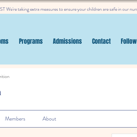
 We're taking extra measures to ensure your children are safe in our nur
oms
Programs
Admissions
Contact
Follow
ition
n
Members
About