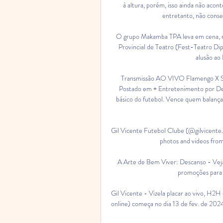
à altura, porém, isso ainda não acon
entretanto, não cons
O grupo Makamba TPA leva em cena, no 
Provincial de Teatro (Fest-Teatro Dip
alusão ao
Transmissão AO VIVO Flamengo X Sa
Postado em + Entretenimento por De
básico do futebol. Vence quem balança 
Gil Vicente Futebol Clube (@gilvicente.
photos and videos from
A Arte de Bem Viver: Descanso - Veja 
promoções para 
Gil Vicente - Vizela placar ao vivo, H2H 
online) começa no dia 13 de fev. de 202