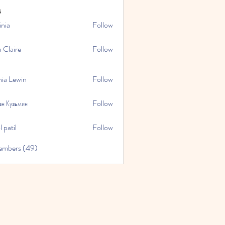
s
inia
Follow
a Claire
Follow
hia Lewin
Follow
ан Кузьмин
Follow
 patil
Follow
embers (49)