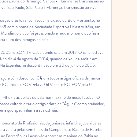
icias. ronaldo flamengo, Santos x Fluminense transmissão ao 
 vivo, São Paulo, São Paulo x Flamengo transmissão ao vivo…

ação brasileira, com sede na cidade de Belo Horizonte, no 
921 com o nome de Sociedade Esportiva Palestra Itália, em 
undial, o clube foi pressionado a mudar o nome que fazia 
cia a um dos inimigos do país.

de 2005 na ZON TV Cabo donde saíu em 2012. O canal esteve 
ao dia 4 de agosto de 2014, quando deixou de emitir em 
 Na Espanha, foi descontinuado em 30 de julho de 2005.

 agora têm desconto 10% em todos artigos oficiais da marca 
 FC. Início » FC Vizela vs Gil Vicente FC. FC Vizela 0 ...

ir-lhe-ia as portas do patamar máximo do nosso futebol. O 
ada voltaria a ter o antigo atleta da “Águias” como treinador, 
ma que apadrinharia a sua estreia.

peonato de Profissionais, de juniores, infantil e juvenil, e as 
ora valerá pelas semifinais do Campeonato Baiano de Futebol 
 no Barradão, as Leoas vão encarar as meninas do Bahia no 