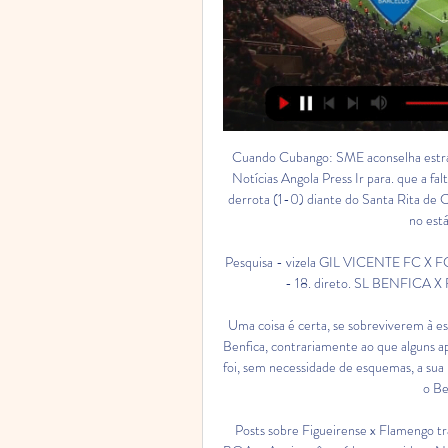
Cuando Cubango: SME aconselha estrang
Notícias Angola Press Ir para. que a fal
derrota (1-0) diante do Santa Rita de C
no está
Pesquisa - vizela GIL VICENTE FC X
- 18. direto. SL BENFICA 
Uma coisa é certa, se sobreviverem à e
Benfica, contrariamente ao que alguns a
foi, sem necessidade de esquemas, a sua 
o Be
Posts sobre Figueirense x Flamengo tra