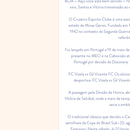
BOA – Aqui você está bem servido – Not
vivo, Santos x Vitória transmissão ao
O Cruzeiro Esporte Clube é uma associ
estado de Minas Gerais. Fundado em 1
1942 no contexto da Segunda Guerra M
referên
Foi lançado em Portugal a 19 de maio 
presente no MEO e na Cabovisão até 
Portugal por decisão da Discovery.
FC Vizela vs Gil Vicente FC Os sócios
desportiva. FC Vizela vs Gil Vicente
A passagem pela Divisão de Honra, abr
Vitória de Setúbal, onde a meio da tempor
seria o emble
O tradicional clássico que decidiu o Cam
semifinais da Copa do Brasil Sub-20, ag
Feminino. Neste sábado, às 10 horas,