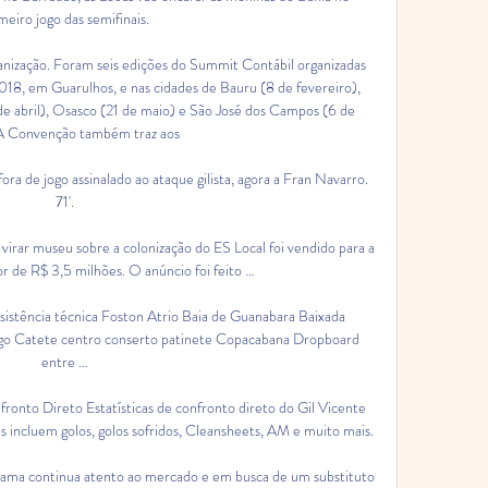
meiro jogo das semifinais.

anização. Foram seis edições do Summit Contábil organizadas 
, em Guarulhos, e nas cidades de Bauru (8 de fevereiro), 
e abril), Osasco (21 de maio) e São José dos Campos (6 de 
 A Convenção também traz aos

ra de jogo assinalado ao ataque gilista, agora a Fran Navarro. 
71'.

irar museu sobre a colonização do ES Local foi vendido para a 
r de R$ 3,5 milhões. O anúncio foi feito …

Assistência técnica Foston Atrio Baia de Guanabara Baixada 
o Catete centro conserto patinete Copacabana Dropboard 
entre …

fronto Direto Estatísticas de confronto direto do Gil Vicente 
s incluem golos, golos sofridos, Cleansheets, AM e muito mais.

Gama continua atento ao mercado e em busca de um substituto 