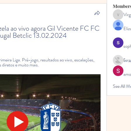
Member
Virg
Virginia
ela ao vivo agora Gil Vicente FC FC 
Eliz
rtugal Betclic 13.02.2024 
sop
imeira Liga. Pré-jogo, resultados ao vivo, escalações, 
Богд
s diretos e muito mais.
amol
See All M