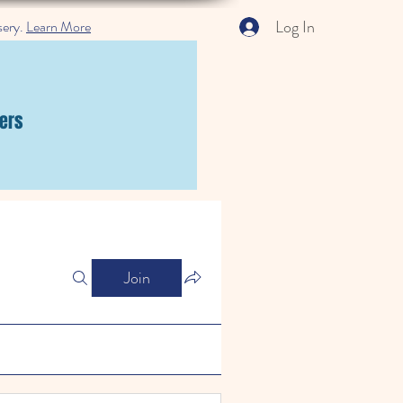
Log In
sery.
Learn More
ers
Join