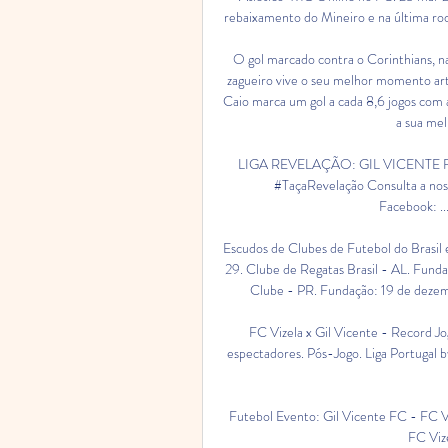
rebaixamento do Mineiro e na última roda
O gol marcado contra o Corinthians, na 
zagueiro vive o seu melhor momento art
Caio marca um gol a cada 8,6 jogos com 
a sua me
LIGA REVELAÇÃO: GIL VICENTE FC 
#TaçaRevelação Consulta a noss
Facebook: ..
Escudos de Clubes de Futebol do Brasil
29. Clube de Regatas Brasil - AL. Fund
Clube - PR. Fundação: 19 de dezem
FC Vizela x Gil Vicente - Record Jo
espectadores. Pós-Jogo. Liga Portugal 
Futebol Evento: Gil Vicente FC - FC V
FC Vize