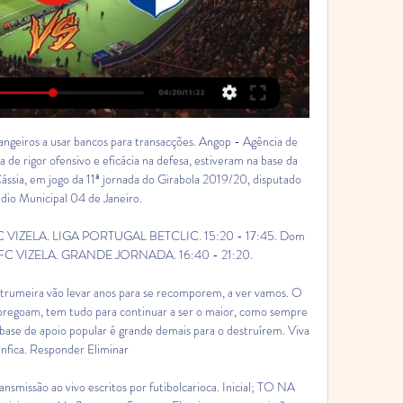
eiros a usar bancos para transacções. Angop - Agência de 
ta de rigor ofensivo e eficácia na defesa, estiveram na base da 
ássia, em jogo da 11ª jornada do Girabola 2019/20, disputado 
dio Municipal 04 de Janeiro.

 FC VIZELA. LIGA PORTUGAL BETCLIC. 15:20 - 17:45. Dom 
X FC VIZELA. GRANDE JORNADA. 16:40 - 21:20.

strumeira vão levar anos para se recomporem, a ver vamos. O 
pregoam, tem tudo para continuar a ser o maior, como sempre 
base de apoio popular é grande demais para o destruírem. Viva 
nfica. Responder Eliminar

nsmissão ao vivo escritos por futibolcarioca. Inicial; TO NA 