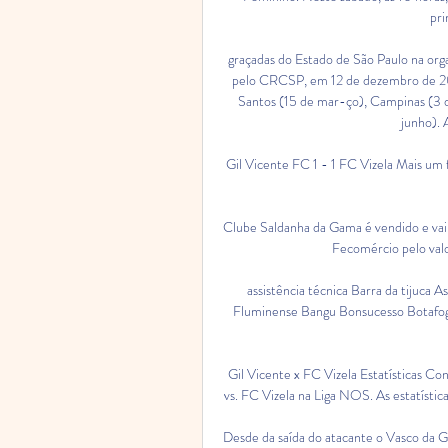
pri
graçadas do Estado de São Paulo na org
pelo CRCSP, em 12 de dezembro de 2018
Santos (15 de mar-ço), Campinas (3 d
junho).
Gil Vicente FC 1 - 1 FC Vizela Mais um fo
Clube Saldanha da Gama é vendido e vai v
Fecomércio pelo valo
assistência técnica Barra da tijuca 
Fluminense Bangu Bonsucesso Botafog
Gil Vicente x FC Vizela Estatísticas Con
vs. FC Vizela na Liga NOS. As estatística
Desde da saída do atacante o Vasco da 