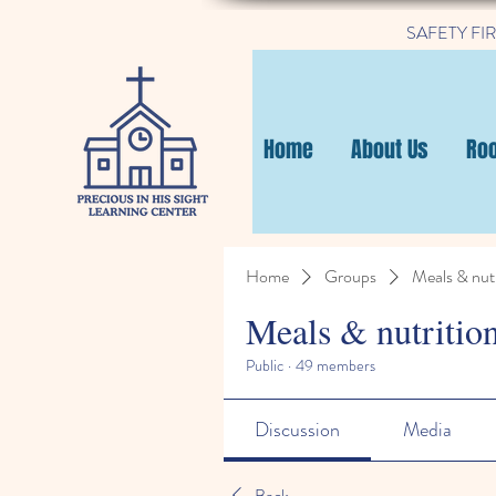
SAFETY FIRST
Home
About Us
Ro
Home
Groups
Meals & nutr
Meals & nutritio
Public
·
49 members
Discussion
Media
Back