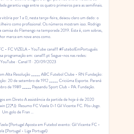
da garantiu vaga entre os quatro primeiros para as semifinais.

vitória por 1 a 0, nesta terça-feira, deixou claro um dado: o 
ilheiro como profissional. Os números mostram isso. Rodrigo 
a camisa do Flamengo na temporada 2019. Esta é, com sobras, 
lhor marca em nove anos como.

- FC VIZELA - YouTube canal11 #FutebolEmPortuguês 
a programação em: canal11.pt Segue-nos nas redes: 
.YouTube · Canal 11 · 20/09/2023

 em Alta Resolução _____ ABC Futebol Clube - RN Fundação: 
ação: 20 de setembro de 1912 _____ Criciúma Esporte. Paraná 
bro de 1989 _____ Paysandu Sport Club - PA. Fundação.

gos em Direto A assistência da partida de hoje é de 2020 
bwin (22ªJ): Resumo FC Vizela 0-1 Gil Vicente FC. Pós-Jogo. 
Um golo de Fran ...

izela (Portugal Aposta em Futebol evento: Gil Vicente FC - 
la (Portugal - Liga Portugal)
