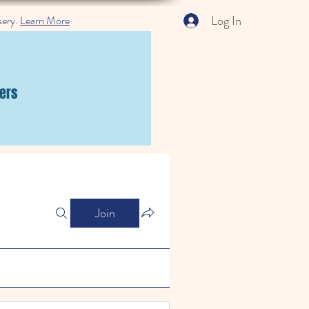
Log In
sery.
Learn More
ers
Join