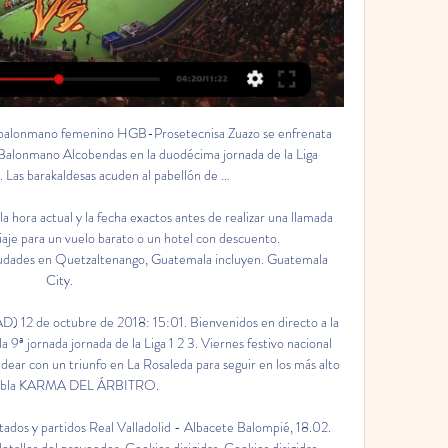
ano, al empatar 2-2 con Real Garcilaso, de la mano de su artillero colombiano Donald Millán. El goleador cafetero fue el encargado de equilibrar el partido que el Real

Guabirá defenderá su lugar dentro de la zona de clasificación a la Copa Sudamericana hoy por la tarde (15:00) en un compromiso contra Blooming, en el estadio Gilberto Parada, de Montero, en complemento de la décima sexta fecha del torneo Clausura. En la recta final, los Diablos Rojos están motivados con la idea de enganchar la.

Albacete 2 Vs 0 Real Valladolid En Vivo I España - YouTube YouTube YouTube 2:01:05 YouTube eLive Sports 1 sept 2023 1 sept 2023

Tambien enviamos dinero desde Venezuela a casi cualquier parte del mundo. Informamos a todos nuestros clientes que debido a los incidentes de los ultimos dias, puede que se vea afectado los tiempos que tenemos estipulados a la hora de hacer llegar los bss a las cuentas de sus beneficiarios.

Dé el salto a Europa desde México, la República Dominicana, Cuba, Costa Rica... con nuestros vuelos directos a Alemania y en conexión al resto del continente.. descubra ciudades con mucha historia en Europa, explore la rica cultura latinoamericana y la deslumbrante naturaleza africana, o diviértase en ciudades como Las Vegas en EE.UU.

Palma, el epicentro cultural y económico de Mallorca, es un excelente comienzo para explorar las tantas playas de arena dorada y blanca de la isla. Un antiguo kasba árabe, o ciudad amurallada, el casco antiguo de Palma es un agradable laberinto de calles angostas por donde te encantará caminar.

Villarreal vs Sporting CP el resultado en vivo en la liga Europa League. Presentamos el resultado en vivo, la composición de los equipos antes del partido, los goleadores, las estadísticas y la tabla de posiciones

Real Valladolid – Albacete: horario y dónde ver el partido hace 9 horas — La web de La Vanguardia también ofrecerá toda la actualidad del choque en directo minuto a minuto tras el pitido inicial del árbitro. Consulta ...

Mientras Belgrano se prepara con tranquilidad después de la primera victoria en el torneo de la Primera Nacional, en AFA ya designaron al árbitro y a los asistentes que dirigirán al Celeste cuando juegue, de visitante, ante Deportivo Morón el viernes 6 de septiembre, a las 21.05. El designado para impartir justicia fue Bruno Bocca.

Hay fiestas y fiestas. Algunos jugadores del Defensor Sporting uruguayo fueron cazados (se dejaron cazar) en una deshonrosa celebración particular tras el triunfo de su equipo ante el Atlético Nacional de Medellín en el partido de ida de cuartos de final de la Copa Libertadores (0-2). Los

Cara a cara | Real Valladolid vs Albacete BP hace 3 días — Unos resultados que le han colocado en la quinta plaza con 40 puntos -uno de ventaja con el séptimo y a dos del ascenso directo-. Así, este ...

Así los mejores locutores y periodistas de la radio santandereana de todos los tiempos se reunieron en la capital santandereana para participar en el evento “La Historia de la Radio en Vivo” una idea del periodista Alcides Jáuregui, ejecutada por la Corporación de Periodistas y Comunicadores Sociales de Santander CPS, bajo la dirección.

CRÓNICA: CÁDIZ CF 0-0 SPORTING DE GIJÓN.. el que protagonizaba la mejor ocasión del encuentro con un cabezazo picado de Garrido que Mariño despejó en la misma línea de gol.. tan solo un gol anulado a Djurdjevic por fuera de juego y que fue muy protestado por los jugadores del Sporting..

[televisión en vivo>>>>] Valladolid vs Albacete en vivo onli hace 15 horas — [televisión en vivo>>>>] Valladolid vs Albacete en vivo online Valladolid - Albacete Balompié en directo - SEGUNDA 12 febrero 2024 ...

Atlético Madrid. 2 - 2. Juventus. 01/10/2019. Lokomotiv Moskou. 0 - 2. Atlético Madrid. Juventus. 3 - 0. Bayer 04 Leverkusen.. Bekijk je favoriete sporten live en on-demand; Stream naar je apparaten, thuis of onderweg; Moto GP, Grand Slam-tennis,. Klik op de link in je email om de registratie te voltooien. Ik ga akkoord Toegang tot {0}

El River Plate, que logró una victoria por 2-1 frente al Rampla Juniors quedó hoy como solitario líder de la clasificación del torneo Apertura uruguayo, con 13 puntos, tras disputarse la quinta jornada. Montevideo, 11 sep.- El River Plate, que logró una victoria por 2-1 frente al Rampla Juniors

Toda la información del partido Modafenspor vs Pazarspor en vivo de 3. Lig (15 Septiembre 2019): Resumen, Estadísticas, Alineación y Resultados - Besoccer. Don't miss the most important football matches while navigating as usual through the pages of your choice.

Gualaceo gana de visita y escala a la sexta plaza El Mercurio (Ecuador)Sin mucho ruido, la plantilla del Gualaceo Sporting Club dio una nueva muestra de su buen momento y levantada, al doblegar 2-0 en su visita a Liga Deportiva.

Final del partido, Academia Cantolao 1, Real Garcilaso 2. Final segunda parte, Academia Cantolao 1, Real Garcilaso 2. 92' Remate fallado por Carlos Elias (Academia Cantolao) remate con la derecha desde fuera del área muy cerca del palo derecho pero se marchó ligeramente desviado de libre directo.

Predicciones y estadística para el partido La Equidad v Atlético Nacional 01/10/2016. Colombia Primera A La Equidad - Atlético Nacional: Predicciones de Fútbol, Estadística - 01/10/2016

Real Valladolid - Albacete: Horario y dónde ver en TV hace 20 horas — - Retransmisión online: ElDesmarque dará con todo lujo de detalles este partido en directo online, con los goles, las mejores jugadas, las ...

Universitario vs. Alianza Lima EN VIVO: clásico lo gana la 'U' 2-1 por Zona Lima del Fútbol Femenino Universitario vs. Alianza Lima EN VIVO | Cremas y blanquiazules miden fuerzas en el partido más importante del fútbol femenino EN DIRECTO desde el Estadio Nacional vía …

Online Real Valladolid-Albacete Balompié en vivo Directo hace 7 minutos — Real Valladolid Albacete Balompié marcadores en directo (y ver en vivo gratis video streaming en directo) comienza el 12 feb 2024 a las ...

Primera C | BERAZATEGUI Se viene una final El domingo Berazategui tendrá un 