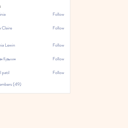
s
inia
Follow
a Claire
Follow
hia Lewin
Follow
ан Кузьмин
Follow
 patil
Follow
embers (49)