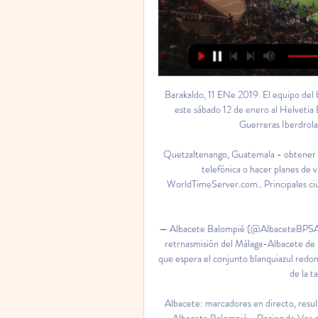
Barakaldo, 11 ENe 2019. El equipo del balonmano femenino HGB-Prosetecnisa Zuazo se enfrenata este sábado 12 de enero al Helvetia Balonmano Alcobendas en la duodécima jornada de la Liga Guerreras Iberdrola. Las barakaldesas acuden al pabellón de …

Quetzaltenango, Guatemala - obtener la hora actual y la fecha exactos antes de realizar una llamada telefónica o hacer planes de viaje para un vuelo barato o un hotel con descuento. WorldTimeServer.com.. Principales ciudades en Quetzaltenango, Guatemala incluyen. Guatemala City.

— Albacete Balompié (@AlbaceteBPSAD) 12 de octubre de 2018: 15:01. Bienvenidos en directo a la retrnasmisión del Málaga-Albacete de la 9ª jornada jornada de la Liga 1 2 3. Viernes festivo nacional que espera el conjunto blanquiazul redondear con un triunfo en La Rosaleda para seguir en los más alto de la tabla KARMA DEL ÁRBITRO.

Albacete: marcadores en directo, resultados y partidos Real Valladolid - Albacete Balompié, 18.02. Albacete Balompié - Racing de Ver detalles del proveedor‎. Cookies dirigidas. Cookies dirigidas. Cookies ...

Colombia vs Uruguay EN VIVO ONLINE. Sigue el minuto a minuto EN DIRECTO del partido Colombia vs Uruguay HOY 10 de febrero, por el hexagonal Sudamericano Sub-20 Chile 2019.

Real Valladolid contra Albacete Ver en directo, Pronósticos Como ver el partido Real Valladolid contra Albacete video en directo. Pronósticos, cara a cara, estadísticas y resultado en directo.

Anuncios Compra - Venta : Anuncios Compra - Venta clasificados gratis segunda mano y nuevos en Envigado, Antioquia, Colombia, CO > Compra - Venta y mucho más. Este sitio web utiliza cookies propias y de terceros para asegurarte una mejor experiencia.

Ver más de Club Carlos A. Mannucci en Facebook. Iniciar sesión ¿Olvidaste tu cuenta? o. Crear cuenta nueva. Ahora no. Páginas relacionadas. UCV Club de Fútbol - Oficial. Equipo deportivo profesional. Hora del Fútbol TV. Programa de TV. Club UCV de Trujillo. Equipo deportivo. Mannucci Store. Producto/servicio. Club Deportivo Carlos A.

RedPagos, una de las instituciones más importantes de pagos y cobranzas, tiene toda una red en el interior del país dispuesta para los usuarios que deseen pagar sus cuentas, cobrar su jubilación, recargar su celular e incluso hacer o recibir giros a todo el país y el mundo.

Los azules tuvieron una tarde para el olvido luego de caer por 0-3 ante un contundente equipo audino, que se sumó a la larga lista de equipos que luchan por la corona.

Albacete - Real Valladolid: horario, dónde ver en TV y 31 ago 2023 — - Retransmisión online: ElDesmarque dará con todo lujo de detalles este partido en directo online, con los goles, las mejores jugadas, las ...

Transmisión en vivo El Tremendómetro en Guadalupe Victoria, Guadalupe Victoria, Mexico,. Avenida Real Acueducto 360 Fifth Floor, Col, Santa Margarita, 45116 Guadalajara, Jal., Mexico, Guadalajara. Combo Lean Six Sigma Green Belt and Black Belt Certification Training In Mexico City, CDMX.

Estudiantes d y Deportivo Petare se enfrentan este domingo 5 de febrero de 2012 por la fecha 5 del torneo: Venezuela primera división. El escenario para el partido Estudiantes d vs Deportivo Petare es el estadio Olímpico Metropolitano de Mérida de la ciudad de Mérida, Venezuela.

Gracias por seguir el minuto a minuto de los cuartos de final del Premundial U-17 de la Concacaf entre México y El Salvador, en donde el equipo mexicano consiguió su pase al Mundial Sub-17. Te invitamos a continuar siguiendo el torneo por AS.COM. 90' Se acaba el partido, México vence a El

Tarjetas: amarillas para Jesús Valentin min.7, Dean min.87 y Borja Diaz min.89 por el Rayo Majadahonda y para Iturraspe min.30, Villapalos min.32 y Davi Haro min.56 por el Atlético Baleares. Incidencias: Partido correspondiente a la jornada 3 de la temporada 2019/20 en …

Lima, 9 set (EFE).- El Deportivo Binacional salvó este lunes el invicto que mantiene en el torneo Clausura del fútbol peru