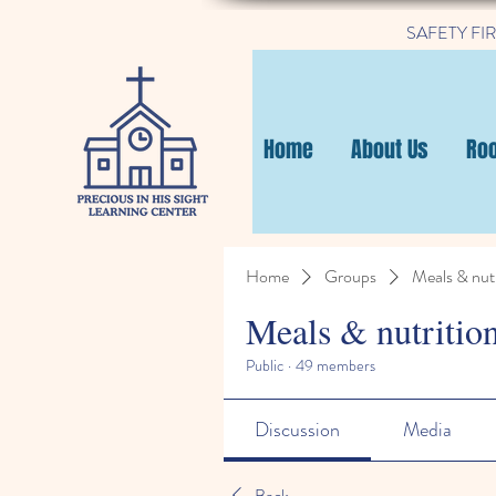
SAFETY FIRST
Home
About Us
Ro
Home
Groups
Meals & nutr
Meals & nutritio
Public
·
49 members
Discussion
Media
Back