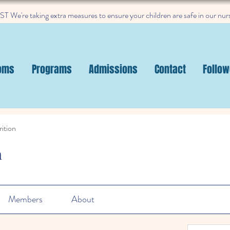
 We're taking extra measures to ensure your children are safe in our nur
oms
Programs
Admissions
Contact
Follow
ition
n
Members
About