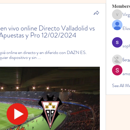
Member
Virg
Virginia
en vivo online Directo Valladolid vs 
Eliz
e Apuestas y Pro 12/02/2024
sop
pié online en directo y en diferido con DAZN ES. 
uier dispositivo y sin ...
Богд
amol
See All M